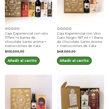
Valorado
Valorado
Caja Experiencial con vino
Caja Experiencial con Vino
en
en
375ml +4 barras de
Gato Negro 187 ml + 1 Barra
0
0
de
de
chocolate Santo aroma +
de Chocolate Santo Aroma
5
5
instrucciones de cata.
+ Instrucciones de Cata
$
105.000,00
$
48.000,00
Añadir al carrito
Añadir al carrito