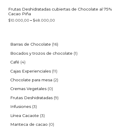
0
0
Frutas Deshidratadas cubiertas de Chocolate al 75%
t
Cacao Piña
h
r
$
10.000,00
–
$
48.000,00
o
u
g
h
$
Barras de Chocolate
16
4
8
Bocados y trozos de chocolate
1
.
0
Café
4
0
0
Cajas Experienciales
11
,
Chocolate para mesa
2
0
0
Cremas Vegetales
0
Frutas Deshidratadas
9
Infusiones
3
Línea Cacaote
3
Manteca de cacao
0