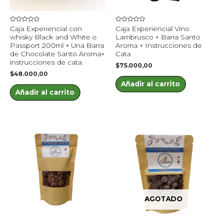
Valorado
Valorado
Caja Experiencial con
Caja Experiencial Vino
en
en
whisky Black and White o
Lambrusco + Barra Santo
0
0
de
de
Passport 200ml + Una Barra
Aroma + Instrucciones de
5
5
de Chocolate Santo Aroma+
Cata
instrucciones de cata.
$
75.000,00
$
48.000,00
Añadir al carrito
Añadir al carrito
AGOTADO