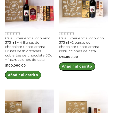
Valorado
Valorado
Caja Experiencial con Vino
Caja Experiencial con vino
en
en
375 ml + 4 Barras de
375ml +2 barras de
0
0
de
de
chocolate Santo aroma +
chocolate Santo aroma +
5
5
Frutas deshidratadas
instrucciones de cata.
cubiertas de chocolate 30g
$
75.000,00
+ instrucciones de cata
$
100.000,00
Añadir al carrito
Añadir al carrito