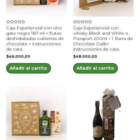
Valorado
Valorado
Caja Experiencial con vino
Caja Experiencial con
en
en
gato negro 187 ml + frutas
whisky Black and White o
0
0
de
de
deshidratadas cubiertas de
Passport 200ml + 1 Barra de
5
5
chocolate + instrucciones
Chocolate Dalik+
de cata.
instrucciones de cata.
$
46.000,00
$
48.000,00
Añadir al carrito
Añadir al carrito