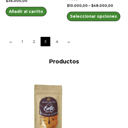
$
36.000,00
5
5
la
$
10.000,00
–
$
48.000,00
Añadir al carrito
pág
Seleccionar opciones
de
pro
←
1
2
3
4
→
Productos