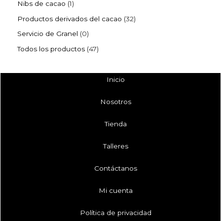
Nibs de cacao
1
Productos derivados del cacao
32
Servicio de Granel
0
Todos los productos
47
Inicio
Nosotros
Tienda
Talleres
Contáctanos
Mi cuenta
Política de privacidad