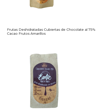
Frutas Deshidratadas Cubiertas de Chocolate al 75%
Cacao Frutos Amarillos
P
r
i
c
e
r
a
n
g
e
:
$
1
0
.
0
0