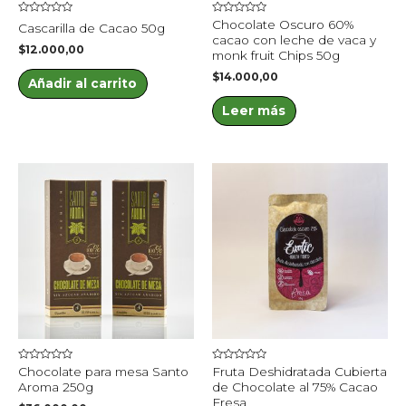
Valorado
Valorado
Chocolate Oscuro 60%
Cascarilla de Cacao 50g
en
en
cacao con leche de vaca y
0
0
$
12.000,00
de
de
monk fruit Chips 50g
5
5
$
14.000,00
Añadir al carrito
Leer más
Price
Est
range:
pro
$10.000
throug
tien
$48.00
múlt
vari
Las
opc
se
pue
Valorado
Valorado
Chocolate para mesa Santo
Fruta Deshidratada Cubierta
eleg
en
en
Aroma 250g
de Chocolate al 75% Cacao
0
0
en
de
de
Fresa