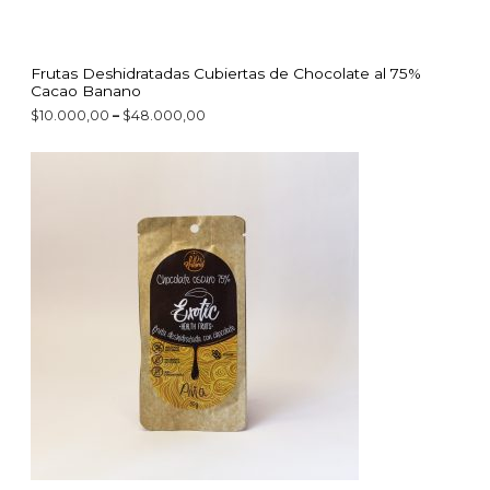
0
,
0
0
Frutas Deshidratadas Cubiertas de Chocolate al 75%
t
Cacao Banano
h
r
$
10.000,00
–
$
48.000,00
o
u
P
g
r
h
i
$
c
4
e
8
r
.
a
0
n
0
g
0
e
,
:
0
$
0
1
0
.
0
0
0
,