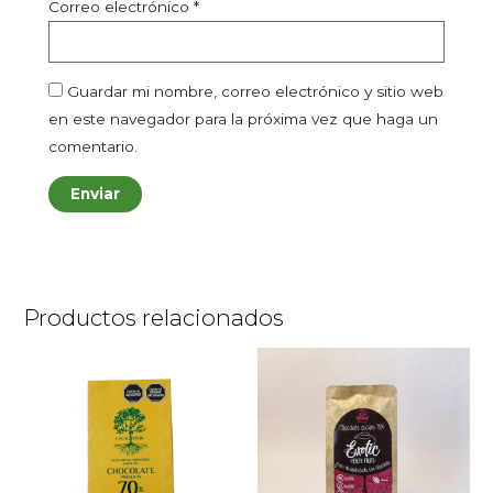
Correo electrónico
*
Guardar mi nombre, correo electrónico y sitio web
en este navegador para la próxima vez que haga un
comentario.
Productos relacionados
Price
Est
range:
pro
$10.000
throug
tien
$48.00
múlt
vari