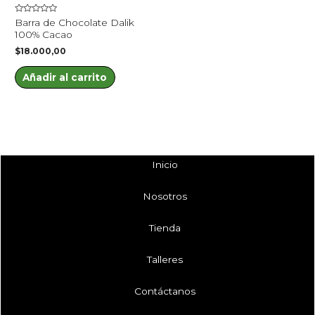
Valorado
Barra de Chocolate Dalik
en
100% Cacao
0
de
$
18.000,00
5
Añadir al carrito
Inicio
Nosotros
Tienda
Talleres
Contáctanos