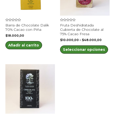
Las
opc
se
pue
Valorado
Valorado
Barra de Chocolate Dalik
Fruta Deshidratada
eleg
en
en
70% Cacao con Piña
Cubierta de Chocolate al
0
0
en
de
de
75% Cacao Fresa
$
18.000,00
5
5
la
$
10.000,00
–
$
48.000,00
Añadir al carrito
pág
Seleccionar opciones
de
pro